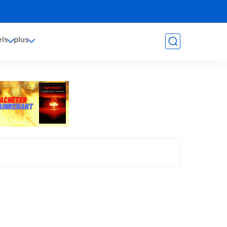
ls
plus