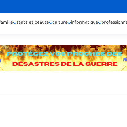
famille
sante et beaute
culture
informatique
professionne