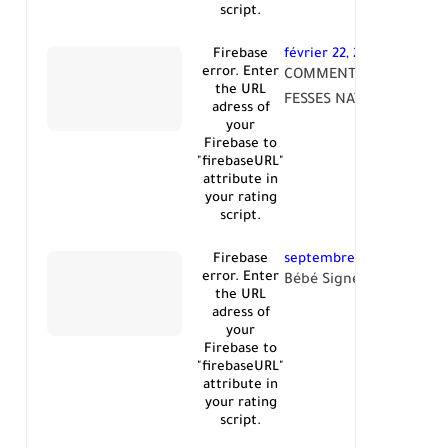
script.
Firebase
février 22, 2021
error. Enter
COMMENT GROSSIR DES
the URL
FESSES NATURELLEMEN
adress of
your
Firebase to
"firebaseURL"
attribute in
your rating
script.
Firebase
septembre 14, 2025
error. Enter
Bébé Signe:
the URL
adress of
your
Firebase to
"firebaseURL"
attribute in
your rating
script.