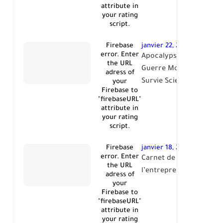
attribute in
your rating
script.
Firebase
janvier 22, 2026
error. Enter
Apocalypse : La Troisi
the URL
Guerre Mondiale - Guid
adress of
Survie Scientifique
your
Firebase to
"firebaseURL"
attribute in
your rating
script.
Firebase
janvier 18, 2026
error. Enter
Carnet de route n°1 de
the URL
l’entrepreneur
adress of
your
Firebase to
"firebaseURL"
attribute in
your rating